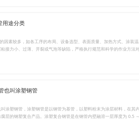
钢管用途分类
性能的因素较多，如各工序的布局、设备选型、表面质量、加热方式、涂装
粘接力小、过薄、开裂或气泡等缺陷，严格执行规范和科学的作业方法对控
管也叫涂塑钢管
也叫涂塑钢管，涂塑钢管是以钢管为基管，以塑料粉末为涂层材料，在其
腐层的钢塑复合产品。涂塑复合钢管是在钢管内壁融溶一层厚度为 0.5 ～ 1.