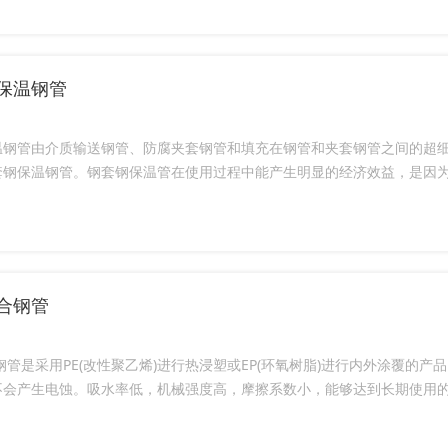
保温钢管
温钢管由介质输送钢管、防腐夹套钢管和填充在钢管和夹套钢管之间的超
钢保温钢管。钢套钢保温管在使用过程中能产生明显的经济效益，是因为其
合钢管
钢管是采用PE(改性聚乙烯)进行热浸塑或EP(环氧树脂)进行内外涂覆的
会产生电蚀。吸水率低，机械强度高，摩擦系数小，能够达到长期使用的目