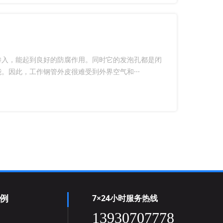
渗入，能起到良好的防腐作用。同时它的发泡孔都是闭
因此，工作钢管外皮很难受到外界空气和···
例
7×24小时服务热线
13930707778