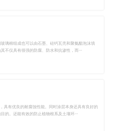
细玻璃棉组成也可以由石墨、硅钙瓦壳和聚氨酯泡沫填
不仅具有很强的防腐、防水和抗渗性，而···
产品，具有优良的耐腐蚀性能。同时涂层本身还具有良好的
的。还能有效的防止植物根系及土壤环···