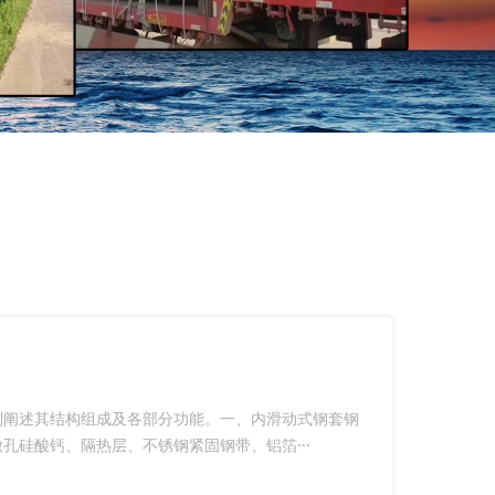
别阐述其结构组成及各部分功能。一、内滑动式钢套钢
硅酸钙、隔热层、不锈钢紧固钢带、铝箔···