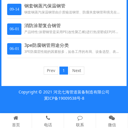
钢套钢蒸汽保温钢管
09-14
钢套钢蒸汽保温钢管由介质输送钢管、防腐夹套钢管和填充在钢管和夹套钢管之间的超细玻璃棉组成也可以由石墨···
消防涂塑复合钢管
06-01
产品特性:涂塑钢管是采用PE(改性聚乙烯)进行热浸塑或EP(环氧树脂)进行内外涂覆的产品，具有优良的耐腐蚀性能···
3pe防腐钢管用途分类
06-01
3PE防腐层性能的因素较多，如各工序的布局、设备选型、表面质量、加热方式、涂装温度、冷却方式、传动精度···
Prev
1
Next
Copyright © 2021 河北七海管道装备制造有限公司
冀ICP备19009538号-8
首页
电话
联系
微信